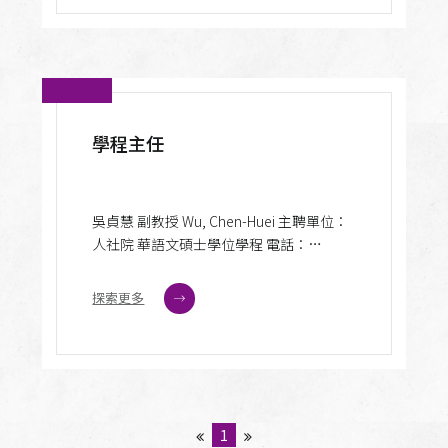
學程主任
吳貞慧 副教授 Wu, Chen-Huei 主聘單位：
人社院 華語文碩士學位學程 電話：
(03)571-5131轉34425 傳真：(03)572-5973 電
子信箱：chenhueiwu@gapp.nthu.edu.tw
探索更多
聯絡地址：30044 新竹市東區光復路101號
人社院B515
1