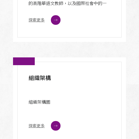
的高階華語文教師，以及國際社會中的
「高階華語、初階漢學」的專業人才。以
ACTFL 的等級而言，本學程將訓練國際學
探索更多
生達到優秀級(superior)的中文程度，也將
訓練本地生具備教導國際學生達致優秀級
中文程度的能力，且同時提升本地與非本
地學生對於歷史文化的知識和當前華人社
會的認識，以成為國際間智庫、外交、新
聞傳播、跨國商業貿易、教育、人文社會
學等領域的高端專業從業人才。
組織架構
組織架構圖
探索更多