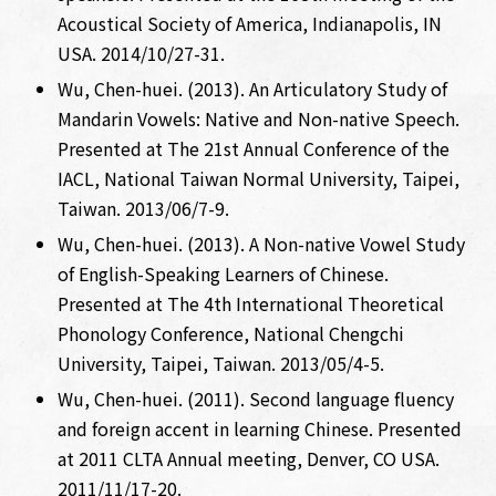
Acoustical Society of America, Indianapolis, IN
USA. 2014/10/27-31.
Wu, Chen-huei. (2013). An Articulatory Study of
Mandarin Vowels: Native and Non-native Speech.
Presented at The 21st Annual Conference of the
IACL, National Taiwan Normal University, Taipei,
Taiwan. 2013/06/7-9.
Wu, Chen-huei. (2013). A Non-native Vowel Study
of English-Speaking Learners of Chinese.
Presented at The 4th International Theoretical
Phonology Conference, National Chengchi
University, Taipei, Taiwan. 2013/05/4-5.
Wu, Chen-huei. (2011). Second language fluency
and foreign accent in learning Chinese. Presented
at 2011 CLTA Annual meeting, Denver, CO USA.
2011/11/17-20.