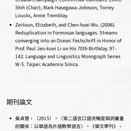
Shih (Chair), Mark Hasegawa-Johnson, Torrey
Loucks, Annie Tremblay.
Zeitoun, Elizabeth, and Chen-huei Wu. (2006).
Reduplication in Formosan languages. Streams
converging into an Ocean: Festschrift in Honor of
Prof. Paul Jen-kuei Li on His 70th Birthday. 97-
142. Language and Linguistics Monograph Series
W-5. Taipei: Academia Sinica.
期刊論文
吳貞慧，（2015）。〈第二語言口語流暢度與詞彙量
的關係：以華語為外語教學語言〉。《華文學刊》，