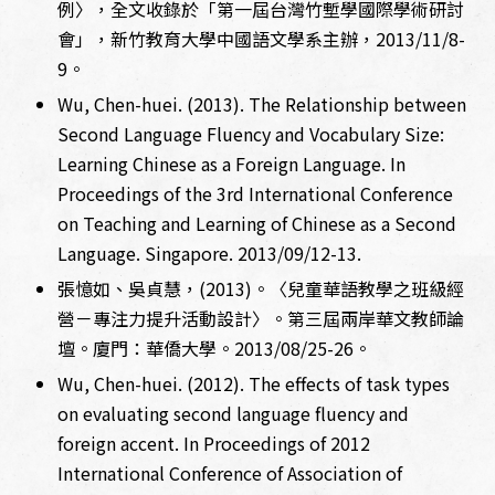
例〉，全文收錄於「第一屆台灣竹塹學國際學術研討
會」，新竹教育大學中國語文學系主辦，2013/11/8-
9。
Wu, Chen-huei. (2013). The Relationship between
Second Language Fluency and Vocabulary Size:
Learning Chinese as a Foreign Language. In
Proceedings of the 3rd International Conference
on Teaching and Learning of Chinese as a Second
Language. Singapore. 2013/09/12-13.
張憶如、吳貞慧，(2013)。〈兒童華語教學之班級經
營－專注力提升活動設計〉。第三屆兩岸華文教師論
壇。廈門：華僑大學。2013/08/25-26。
Wu, Chen-huei. (2012). The effects of task types
on evaluating second language fluency and
foreign accent. In Proceedings of 2012
International Conference of Association of