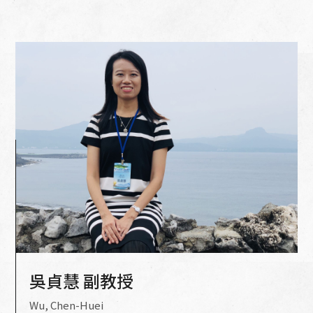
學程簡介
願景宗旨
組織架構
學程主任
吳貞慧 副教授
Wu, Chen-Huei