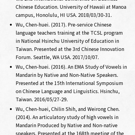
Chinese Education. University of Hawaii at Manoa
campus, Honolulu, HI USA. 2018/03/30-31.
Wu, Chen-huei. (2017). Pre-service Chinese
language teachers training at the TCSL program
in National Hsinchu University of Education in
Taiwan. Presented at the 3rd Chinese Innovation
Forum. Seattle, WA USA. 2017/10/07.
Wu, Chen-huei. (2016). An EMA Study of Vowels in
Mandarin by Native and Non-Native Speakers.
Presented at the 15th International Symposium
on Chinese Language and Linguistics. Hsinchu,
Taiwan. 2016/05/27-29.
Wu, Chen-huei, Chilin Shih, and Weirong Chen.
(2014). An articulatory study of high vowels in
Mandarin Produced by Native and Non-native
speakers. Presented at the 168th meeting of the