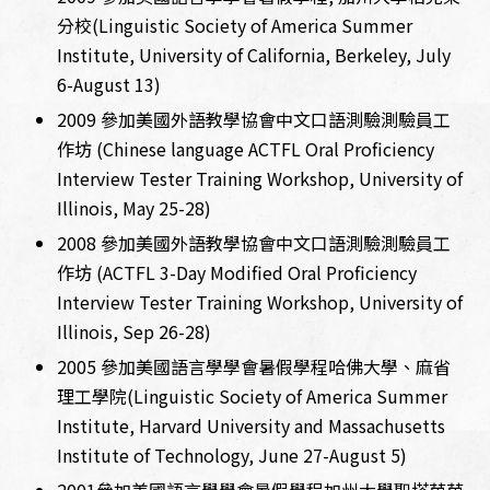
分校(Linguistic Society of America Summer
Institute, University of California, Berkeley, July
6-August 13)
2009 參加美國外語教學協會中文口語測驗測驗員工
作坊 (Chinese language ACTFL Oral Proficiency
Interview Tester Training Workshop, University of
Illinois, May 25-28)
2008 參加美國外語教學協會中文口語測驗測驗員工
作坊 (ACTFL 3-Day Modified Oral Proficiency
Interview Tester Training Workshop, University of
Illinois, Sep 26-28)
2005 參加美國語言學學會暑假學程哈佛大學、麻省
理工學院(Linguistic Society of America Summer
Institute, Harvard University and Massachusetts
Institute of Technology, June 27-August 5)