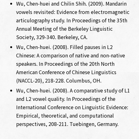
Wu, Chen-huei and Chilin Shih. (2009). Mandarin
vowels revisited: Evidence from electromagnetic
articulography study. In Proceedings of the 35th
Annual Meeting of the Berkeley Linguistic
Society, 329-340. Berkeley, CA.
Wu, Chen-huei. (2008). Filled pauses in L2
Chinese: A comparison of native and non-native
speakers. In Proceedings of the 20th North
American Conference of Chinese Linguistics
(NACCL-20), 218-228. Columbus, OH.
Wu, Chen-huei. (2008). A comparative study of L1
and L2 vowel quality. In Proceedings of the
International Conference on Linguistic Evidence:
Empirical, theoretical, and computational
perspectives, 208-211. Tuebingen, Germany.