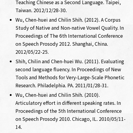
Teaching Chinese as a Second Language. Taipei,
Taiwan. 2012/12/28-30.
Wu, Chen-huei and Chilin Shih. (2012). A Corpus
Study of Native and Non-native Vowel Quality. In
Proceedings of The 6th International Conference
on Speech Prosody 2012. Shanghai, China.
2012/05/22-25.
Shih, Chilin and Chen-huei Wu. (2011). Evaluating
second language fluency. In Proceedings of New
Tools and Methods for Very-Large-Scale Phonetic
Research. Philadelphia. PA. 2011/01/28-31.
Wu, Chen-huei and Chilin Shih. (2010).
Articulatory effort in different speaking rates. In
Proceedings of the 5th International Conference
on Speech Prosody 2010. Chicago, IL. 2010/05/11-
14.