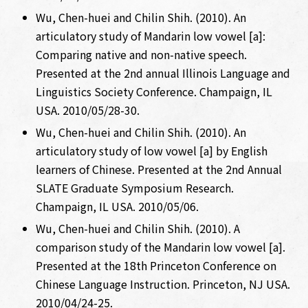
Wu, Chen-huei and Chilin Shih. (2010). An
articulatory study of Mandarin low vowel [a]:
Comparing native and non-native speech.
Presented at the 2nd annual Illinois Language and
Linguistics Society Conference. Champaign, IL
USA. 2010/05/28-30.
Wu, Chen-huei and Chilin Shih. (2010). An
articulatory study of low vowel [a] by English
learners of Chinese. Presented at the 2nd Annual
SLATE Graduate Symposium Research.
Champaign, IL USA. 2010/05/06.
Wu, Chen-huei and Chilin Shih. (2010). A
comparison study of the Mandarin low vowel [a].
Presented at the 18th Princeton Conference on
Chinese Language Instruction. Princeton, NJ USA.
2010/04/24-25.